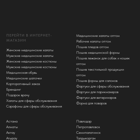
ПЕРЕЙТИ В ИНТЕРНЕТ-
Медицинские халаты оптом
МАГАЗИН
Рабочие халаты оптом
Пошив пледов оптом
Женские медицинские халаты
Пошив медицинской формы
Мужские медицинские халаты
Пошив лежанок для собак и кошек
Женские медицинские костюмы
оптом
Мужские медицинские костюмы
Пошив текстильной продукции
Медицинская обувь
оптом
Медицинские шапочки
Пошив формы для салонов
Корпоративный заказ
Фартуки для сферы обслуживания
Брендинг
Фартуки для парикмахеров
Подарок врачу
Фартуки для ветеринаров
Халаты для сферы обслуживания
Форма для поваров
Сарафоны для сферы обслуживания
Астана
Павлодар
Алматы
Петропавловск
Актау
Семипалатинск
Атырау
Талдыкорган