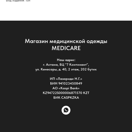
Вид изделия: Топ
Магазин медицинской одежды
MEDICARE
Наш адрес:
г. Астана, БЦ "7 Континент",
ул. Кенесары, д. 40, 2 этаж, 202 бутик
ИП «Лазариди Н.Г.»
БИН 941023450849
АО «Kaspi Bank»
KZ94722S000006871570 KZT
БИК CASPKZKA