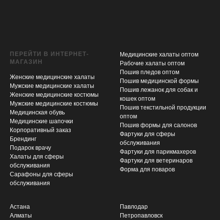
ПЕРЕЙТИ В ИНТЕРНЕТ-
Медицинские халаты оптом
МАГАЗИН
Рабочие халаты оптом
Пошив пледов оптом
Женские медицинские халаты
Пошив медицинской формы
Мужские медицинские халаты
Пошив лежанок для собак и
Женские медицинские костюмы
кошек оптом
Мужские медицинские костюмы
Пошив текстильной продукции
Медицинская обувь
оптом
Медицинские шапочки
Пошив формы для салонов
Корпоративный заказ
Фартуки для сферы
Брендинг
обслуживания
Подарок врачу
Фартуки для парикмахеров
Халаты для сферы
Фартуки для ветеринаров
обслуживания
Форма для поваров
Сарафоны для сферы
обслуживания
Астана
Павлодар
Алматы
Петропавловск