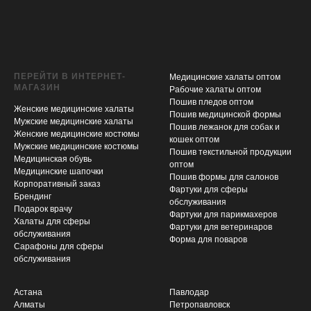
ПЕРЕЙТИ В ИНТЕРНЕТ-
Медицинские халаты оптом
МАГАЗИН
Рабочие халаты оптом
Пошив пледов оптом
Женские медицинские халаты
Пошив медицинской формы
Мужские медицинские халаты
Пошив лежанок для собак и
Женские медицинские костюмы
кошек оптом
Мужские медицинские костюмы
Пошив текстильной продукции
Медицинская обувь
оптом
Медицинские шапочки
Пошив формы для салонов
Корпоративный заказ
Фартуки для сферы
Брендинг
обслуживания
Подарок врачу
Фартуки для парикмахеров
Халаты для сферы
Фартуки для ветеринаров
обслуживания
Форма для поваров
Сарафоны для сферы
обслуживания
Астана
Павлодар
Алматы
Петропавловск