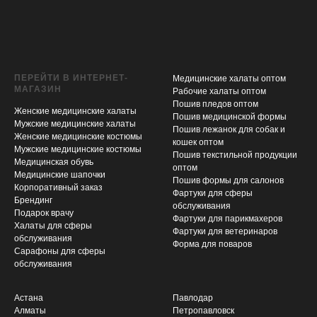
ПЕРЕЙТИ В ИНТЕРНЕТ-
Медицинские халаты оптом
МАГАЗИН
Рабочие халаты оптом
Пошив пледов оптом
Женские медицинские халаты
Пошив медицинской формы
Мужские медицинские халаты
Пошив лежанок для собак и
Женские медицинские костюмы
кошек оптом
Мужские медицинские костюмы
Пошив текстильной продукции
Медицинская обувь
оптом
Медицинские шапочки
Пошив формы для салонов
Корпоративный заказ
Фартуки для сферы
Брендинг
обслуживания
Подарок врачу
Фартуки для парикмахеров
Халаты для сферы
Фартуки для ветеринаров
обслуживания
Форма для поваров
Сарафоны для сферы
обслуживания
Астана
Павлодар
Алматы
Петропавловск